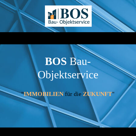
BOS
Bau
-
Objektservice
"
IMMOBILIEN
für die
ZUKUNFT
"