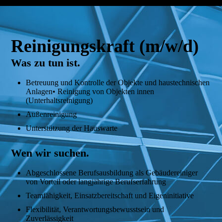
Reinigungskraft (m/w/d)
Was zu tun ist.
Betreuung und Kontrolle der Objekte und haustechnischen
Anlagen• Reinigung von Objekten innen
(Unterhaltsreinigung)
Außenreinigung
Unterstützung der Hauswarte
Wen wir suchen.
Abgeschlossene Berufsausbildung als Gebäudereiniger
von Vorteil oder langjährige Berufserfahrung
Teamfähigkeit, Einsatzbereitschaft und Eigeninitiative
Flexibilität, Verantwortungsbewusstsein und
Zuverlässigkeit