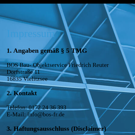
Impressum
1. Angaben gemäß § 5 TMG
BOS Bau- Objektservice Friedrich Reuter
Dorfstraße 11
16835 Vielitzsee
2. Kontakt
Telefon: 0172 24 36 393
E-Mail: info@bos-fr.de
3. Haftungsausschluss (Disclaimer)