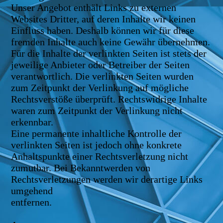
Unser Angebot enthält Links zu externen
Websites Dritter, auf deren Inhalte wir keinen
Einfluss haben. Deshalb können wir für diese
fremden Inhalte auch keine Gewähr übernehmen.
Für die Inhalte der verlinkten Seiten ist stets der
jeweilige Anbieter oder Betreiber der Seiten
verantwortlich. Die verlinkten Seiten wurden
zum Zeitpunkt der Verlinkung auf mögliche
Rechtsverstöße überprüft. Rechtswidrige Inhalte
waren zum Zeitpunkt der Verlinkung nicht
erkennbar.
Eine permanente inhaltliche Kontrolle der
verlinkten Seiten ist jedoch ohne konkrete
Anhaltspunkte einer Rechtsverletzung nicht
zumutbar. Bei Bekanntwerden von
Rechtsverletzungen werden wir derartige Links
umgehend
entfernen.