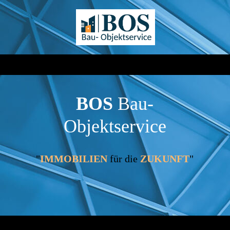
BOS
Bau
-
Objektservice
"
IMMOBILIEN
für die
ZUKUNFT
"